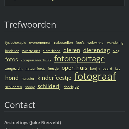
Trefwoorden
fysiotherapie
evenementen
nabestellen
foto's
webwinkel
wandeling
dieren
dierendag
kinderen
zwarte piet
sinterklaas
blog
fotoreportage
fotos
krimpen aan de lek
open huis
zeegezicht
natuur fotos
feestje
konijn
paard
kat
fotograaf
hond
kinderfeestje
huisdier
schilderij
schilderen
hobby
doorkijkje
Contact
Artfeelings (Joke Rietveld)