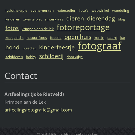
fysiotherapie
evenementen
nabestellen
foto's
webwinkel
wandeling
dieren
dierendag
kinderen
zwarte piet
sinterklaas
blog
fotoreportage
fotos
krimpen aan de lek
open huis
zeegezicht
natuur fotos
feestje
konijn
paard
kat
fotograaf
hond
kinderfeestje
huisdier
schilderij
schilderen
hobby
doorkijkje
Contact
Artfeelings (Joke Rietveld)
Krimpen aan de Lek
artfeeli
ngsfotog
rafie@gm
ail.com
© 2013 Alle rechten voorbehouden.