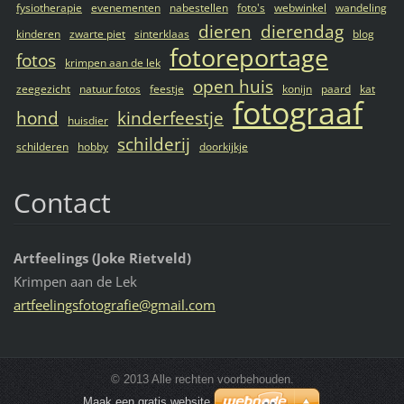
fysiotherapie
evenementen
nabestellen
foto's
webwinkel
wandeling
dieren
dierendag
kinderen
zwarte piet
sinterklaas
blog
fotoreportage
fotos
krimpen aan de lek
open huis
zeegezicht
natuur fotos
feestje
konijn
paard
kat
fotograaf
hond
kinderfeestje
huisdier
schilderij
schilderen
hobby
doorkijkje
Contact
Artfeelings (Joke Rietveld)
Krimpen aan de Lek
artfeeli
ngsfotog
rafie@gm
ail.com
© 2013 Alle rechten voorbehouden.
Maak een gratis website