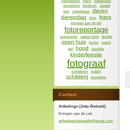
nabestellen
foto's
webwinkel
wandeling
kinderen
zwarte
dieren
piet
sinterklaas
dierendag
fotos
blog
krimpen aan de lek
fotoreportage
zeegezicht
natuur fotos
feestje
open huis
konijn
paard
hond
kat
huisdier
kinderfeestje
fotograaf
schilderen
hobby
schilderij
doorkijkje
Contact
Artfeelings (Joke Rietveld)
Krimpen aan de Lek
artfeeli
ngsfotog
rafie@gm
ail.com