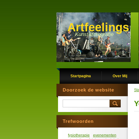
Artfeelings
Kunst&fotografie
Startpagina
Over Mij
Doorzoek de website
St
Y
Trefwoorden
fysiotherapie
evenementen