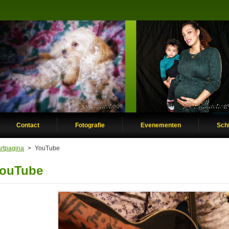
Contact
Fotografie
Evenementen
Schi
artpagina
>
YouTube
ouTube