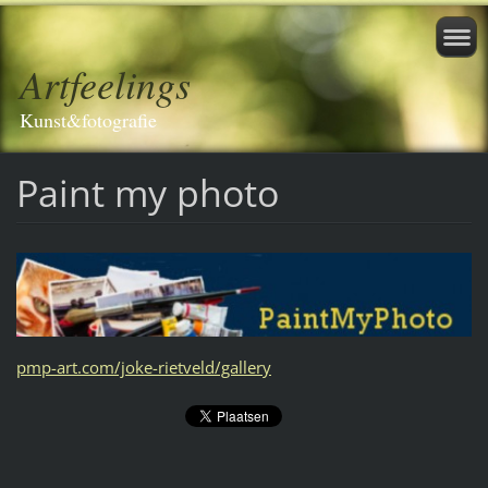
Artfeelings
Kunst&fotografie
Paint my photo
pmp-art.com/joke-rietveld/gallery