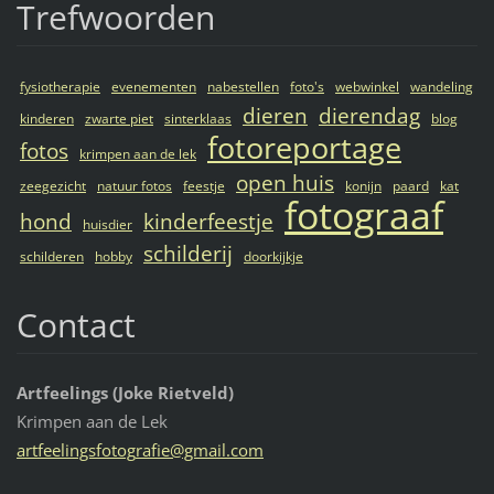
Trefwoorden
fysiotherapie
evenementen
nabestellen
foto's
webwinkel
wandeling
dieren
dierendag
kinderen
zwarte piet
sinterklaas
blog
fotoreportage
fotos
krimpen aan de lek
open huis
zeegezicht
natuur fotos
feestje
konijn
paard
kat
fotograaf
hond
kinderfeestje
huisdier
schilderij
schilderen
hobby
doorkijkje
Contact
Artfeelings (Joke Rietveld)
Krimpen aan de Lek
artfeeli
ngsfotog
rafie@gm
ail.com