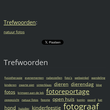
Trefwoorden
:
natuur fotos
Trefwoorden
fysiotherapie
evenementen
nabestellen
foto's
webwinkel
wandeling
dieren
dierendag
kinderen
zwarte piet
sinterklaas
blog
fotoreportage
fotos
krimpen aan de lek
open huis
zeegezicht
natuur fotos
feestje
konijn
paard
kat
fotograaf
hond
kinderfeestje
huisdier