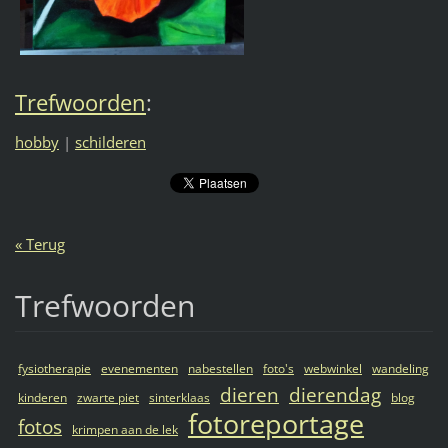
Trefwoorden
:
hobby
|
schilderen
« Terug
Trefwoorden
fysiotherapie
evenementen
nabestellen
foto's
webwinkel
wandeling
dieren
dierendag
kinderen
zwarte piet
sinterklaas
blog
fotoreportage
fotos
krimpen aan de lek