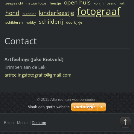
open huis
zeegezicht
natuur fotos
feestje
konijn
paard
kat
fotograaf
hond
kinderfeestje
huisdier
schilderij
schilderen
hobby
doorkijkje
Contact
Artfeelings (Joke Rietveld)
Krimpen aan de Lek
artfeeli
ngsfotog
rafie@gm
ail.com
© 2013 Alle rechten voorbehouden.
Maak een gratis website
Bekijk:
Mobiel
|
Desktop