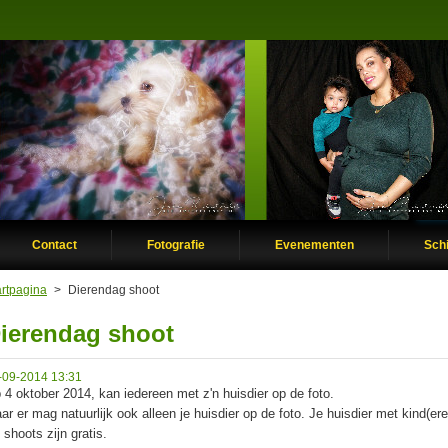
Contact
Fotografie
Evenementen
Schi
artpagina
>
Dierendag shoot
ierendag shoot
-09-2014 13:31
 4 oktober 2014, kan iedereen met z'n huisdier op de foto.
ar er mag natuurlijk ook alleen je huisdier op de foto. Je huisdier met kind(eren
 shoots zijn gratis.