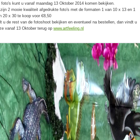
 foto's kunt u vanaf maandag 13 Oktober 2014 komen bekijken.
 zijn 2 mooie kwaliteit afgedrukte foto's met de formaten 1 van 10 x 13 en 1
n 20 x 30 te koop voor €8,50
lt u de rest van de fotoshoot bekijken en eventueel na bestellen, dan vindt u
ze vanaf 13 Oktober terug op
www.artfeeling.nl