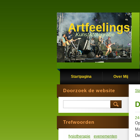
Artfeelings
Kunst&fotografie
Startpagina
Over Mij
Doorzoek de website
St
D
24
Trefwoorden
Op
Ma
De
fysiotherapie
evenementen