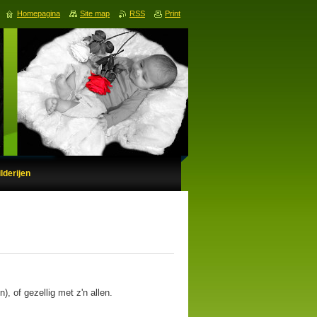
Homepagina
Site map
RSS
Print
lderijen
), of gezellig met z'n allen.