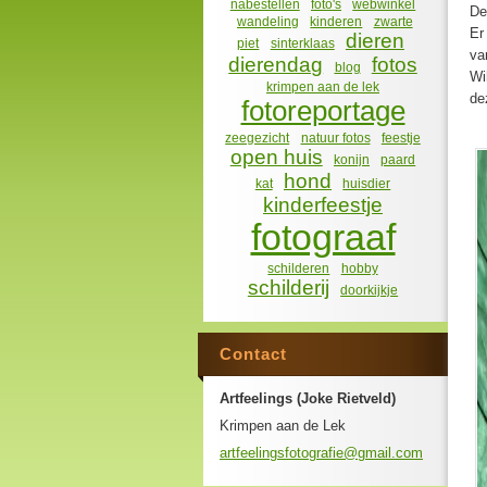
nabestellen
foto's
webwinkel
De
wandeling
kinderen
zwarte
Er
dieren
piet
sinterklaas
va
dierendag
fotos
blog
Wi
krimpen aan de lek
de
fotoreportage
zeegezicht
natuur fotos
feestje
open huis
konijn
paard
hond
kat
huisdier
kinderfeestje
fotograaf
schilderen
hobby
schilderij
doorkijkje
Contact
Artfeelings (Joke Rietveld)
Krimpen aan de Lek
artfeeli
ngsfotog
rafie@gm
ail.com