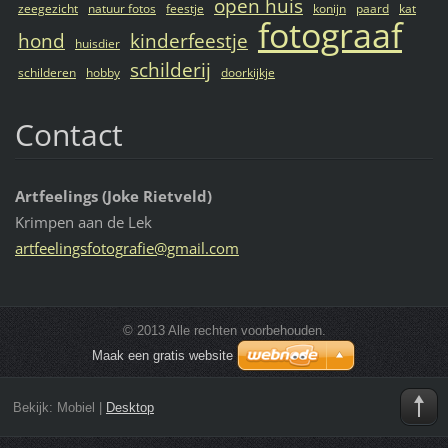
open huis
zeegezicht
natuur fotos
feestje
konijn
paard
kat
fotograaf
hond
kinderfeestje
huisdier
schilderij
schilderen
hobby
doorkijkje
Contact
Artfeelings (Joke Rietveld)
Krimpen aan de Lek
artfeeli
ngsfotog
rafie@gm
ail.com
© 2013 Alle rechten voorbehouden.
Maak een gratis website
Bekijk:
Mobiel
|
Desktop