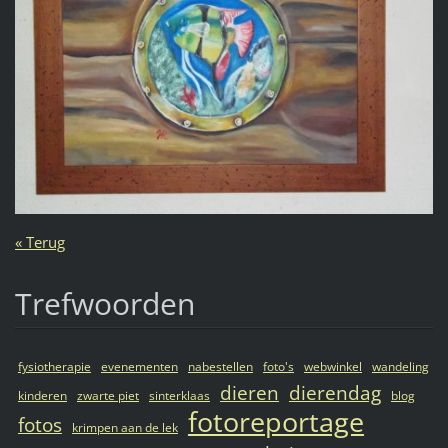
« Terug
Trefwoorden
fysiotherapie
evenementen
nabestellen
foto's
webwinkel
wandeling
dieren
dierendag
kinderen
zwarte piet
sinterklaas
blog
fotoreportage
fotos
krimpen aan de lek