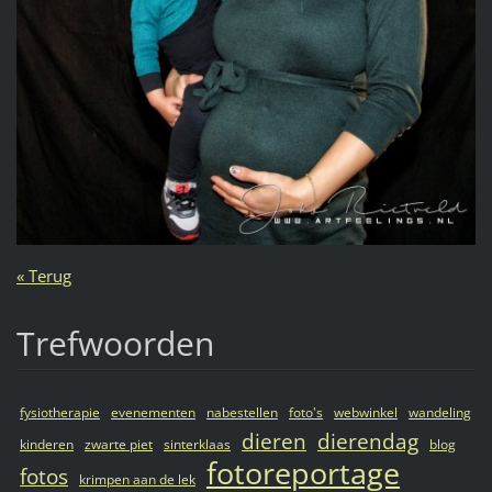
« Terug
Trefwoorden
fysiotherapie
evenementen
nabestellen
foto's
webwinkel
wandeling
dieren
dierendag
kinderen
zwarte piet
sinterklaas
blog
fotoreportage
fotos
krimpen aan de lek