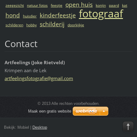
open huis
zeegezicht
natuur fotos
feestje
konijn
paard
kat
fotograaf
hond
kinderfeestje
huisdier
schilderij
schilderen
hobby
doorkijkje
Contact
Artfeelings (Joke Rietveld)
Krimpen aan de Lek
artfeeli
ngsfotog
rafie@gm
ail.com
© 2013 Alle rechten voorbehouden.
Maak een gratis website
Bekijk:
Mobiel
|
Desktop