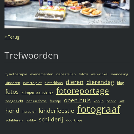
« Terug
Trefwoorden
fysiotherapie
evenementen
nabestellen
foto's
webwinkel
wandeling
dieren
dierendag
kinderen
zwarte piet
sinterklaas
blog
fotoreportage
fotos
krimpen aan de lek
open huis
zeegezicht
natuur fotos
feestje
konijn
paard
kat
fotograaf
hond
kinderfeestje
huisdier
schilderij
schilderen
hobby
doorkijkje