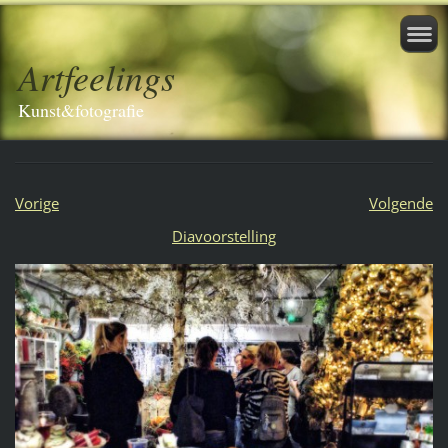
Artfeelings
Kunst&fotografie
Vorige
Volgende
Diavoorstelling