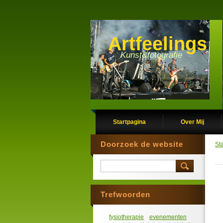
Artfeelings
Kunst&fotografie
Startpagina
Over Mij
Doorzoek de website
St
Trefwoorden
fysiotherapie
evenementen