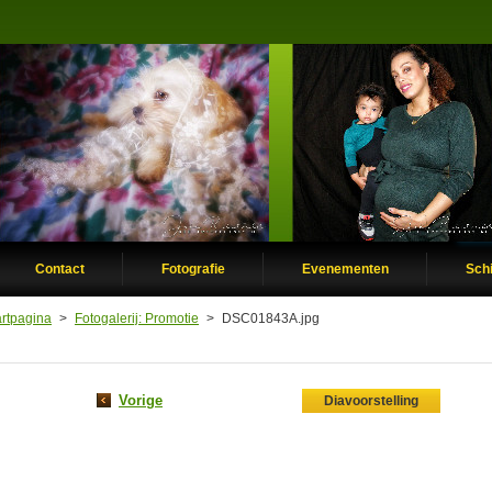
Contact
Fotografie
Evenementen
Schi
artpagina
>
Fotogalerij: Promotie
>
DSC01843A.jpg
Vorige
Diavoorstelling