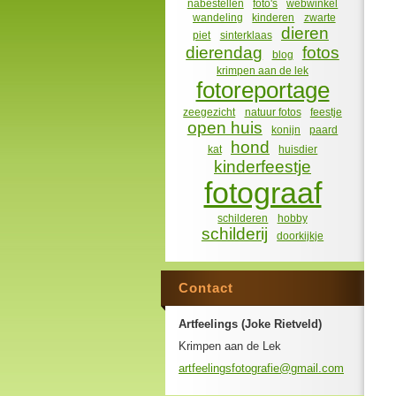
nabestellen
foto's
webwinkel
wandeling
kinderen
zwarte
dieren
piet
sinterklaas
dierendag
fotos
blog
krimpen aan de lek
fotoreportage
zeegezicht
natuur fotos
feestje
open huis
konijn
paard
hond
kat
huisdier
kinderfeestje
fotograaf
schilderen
hobby
schilderij
doorkijkje
Contact
Artfeelings (Joke Rietveld)
Krimpen aan de Lek
artfeeli
ngsfotog
rafie@gm
ail.com