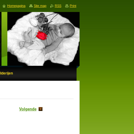
Homepagina
Site map
RSS
Print
lderijen
Volgende