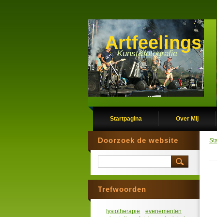
Artfeelings
Kunst&fotografie
Startpagina
Over Mij
Doorzoek de website
St
Trefwoorden
fysiotherapie
evenementen