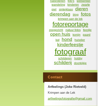
nabestellen
foto's
webwinkel
wandeling
kinderen
zwarte
dieren
piet
sinterklaas
dierendag
fotos
blog
krimpen aan de lek
fotoreportage
zeegezicht
natuur fotos
feestje
open huis
konijn
paard
hond
kat
huisdier
kinderfeestje
fotograaf
schilderen
hobby
schilderij
doorkijkje
Contact
Artfeelings (Joke Rietveld)
Krimpen aan de Lek
artfeeli
ngsfotog
rafie@gm
ail.com