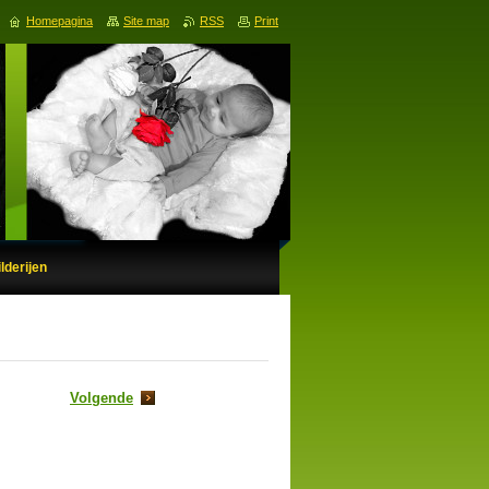
Homepagina
Site map
RSS
Print
lderijen
Volgende