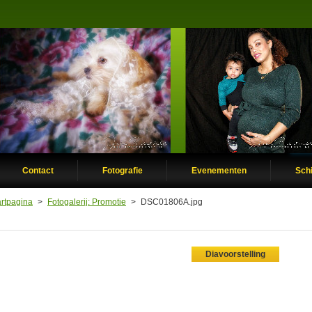
Contact
Fotografie
Evenementen
Schi
artpagina
>
Fotogalerij: Promotie
>
DSC01806A.jpg
Diavoorstelling