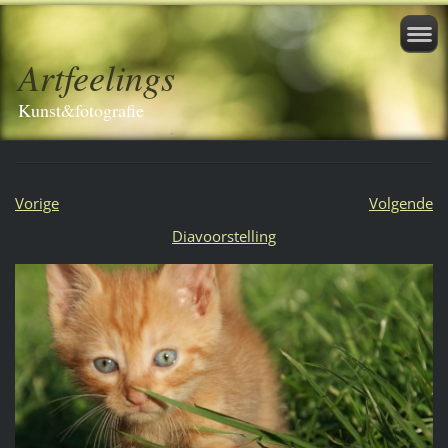
Artfeelings
Kunst&fotografie
Vorige
Volgende
Diavoorstelling