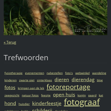
« Terug
Trefwoorden
fysiotherapie
evenementen
nabestellen
foto's
webwinkel
wandeling
dieren
dierendag
kinderen
zwarte piet
sinterklaas
blog
fotoreportage
fotos
krimpen aan de lek
open huis
zeegezicht
natuur fotos
feestje
konijn
paard
kat
fotograaf
hond
kinderfeestje
huisdier
schilderij