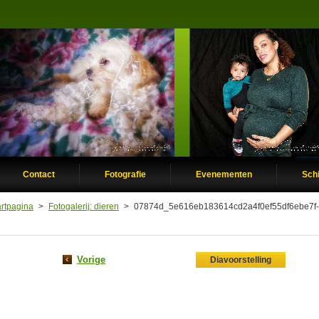
Contact
Fotografie
Evenementen
Schi
artpagina
>
Fotogalerij: dieren
>
07874d_5e616eb183614cd2a4f0ef55df6ebe7f
Vorige
Diavoorstelling