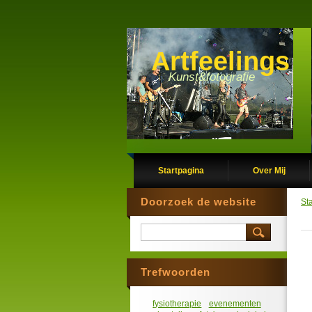
Artfeelings
Kunst&fotografie
Startpagina
Over Mij
Doorzoek de website
St
Trefwoorden
fysiotherapie
evenementen