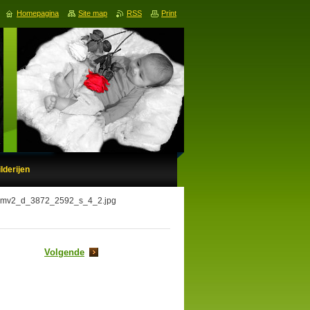
Homepagina
Site map
RSS
Print
lderijen
-mv2_d_3872_2592_s_4_2.jpg
Volgende