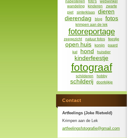
nabestellen
foto's
webwinkel
wandeling
kinderen
zwarte
dieren
piet
sinterklaas
dierendag
fotos
blog
krimpen aan de lek
fotoreportage
zeegezicht
natuur fotos
feestje
open huis
konijn
paard
hond
kat
huisdier
kinderfeestje
fotograaf
schilderen
hobby
schilderij
doorkijkje
Contact
Artfeelings (Joke Rietveld)
Krimpen aan de Lek
artfeeli
ngsfotog
rafie@gm
ail.com